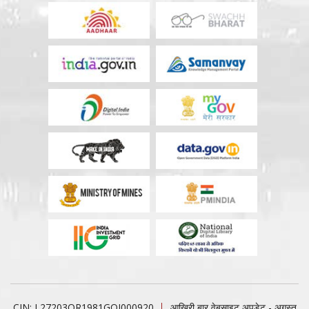
CIN: L27203OR1981GOI000920
आखिरी बार वेबसाइट अपडेट - अगस्त