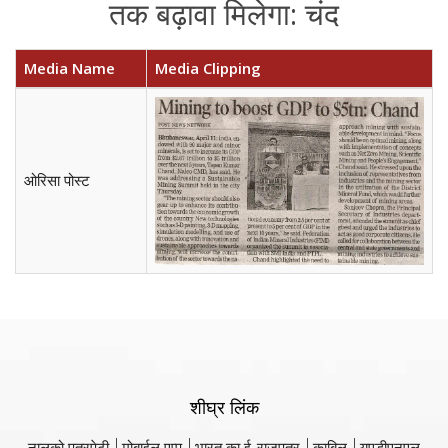
तक बढ़ावा मिलेगा: चंद
Media Name
Media Clipping
ओरिसा पोस्ट
शीघ्र लिंक
नालको पत्रपेटी
मोबाईल एप्प
भारत का ई-राजपत्र
काबिल
यूएडीएनएल